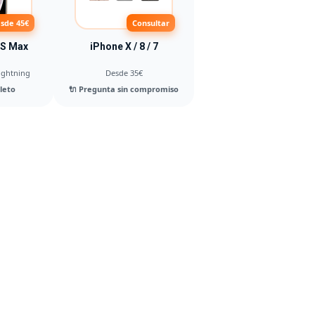
sde 45€
Consultar
XS Max
iPhone X / 8 / 7
ightning
Desde 35€
leto
🔌 Pregunta sin compromiso