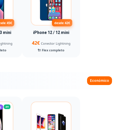
sde 45€
desde 42€
3 mini
iPhone 12 / 12 mini
42€
ightning
Conector Lightning
leto
🔌 Flex completo
Económico
g
4H