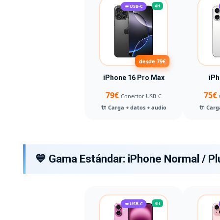
USB-C
4H
desde 79€
iPhone 16 Pro Max
iPh
79€
75€
Conector USB-C
🔌 Carga + datos + audio
🔌 Carg
💙 Gama Estándar: iPhone Normal / Pl
USB-C
4H