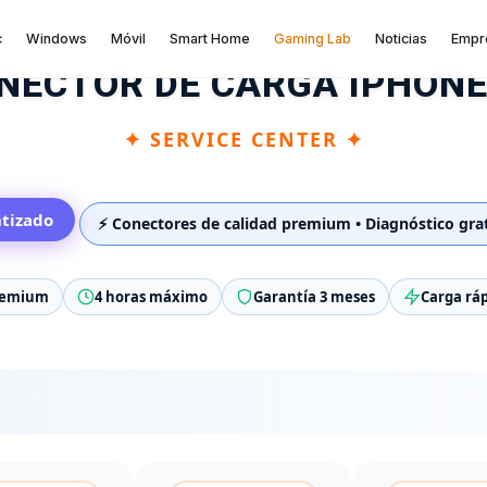
c
Windows
Móvil
Smart Home
Gaming Lab
Noticias
Empr
ONECTOR DE CARGA IPHON
✦ SERVICE CENTER ✦
ntizado
⚡ Conectores de calidad premium • Diagnóstico grati
remium
4 horas máximo
Garantía 3 meses
Carga rá