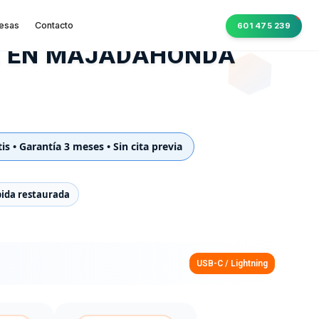
esas
Contacto
601 475 239
E EN MAJADAHONDA
s • Garantía 3 meses • Sin cita previa
pida restaurada
USB-C / Lightning