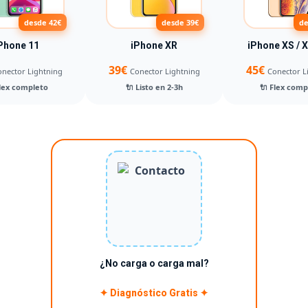
desde 42€
desde 39€
de
Phone 11
iPhone XR
iPhone XS / 
39€
45€
nector Lightning
Conector Lightning
Conector L
Flex completo
🔌 Listo en 2-3h
🔌 Flex comp
¿No carga o carga mal?
✦ Diagnóstico Gratis ✦