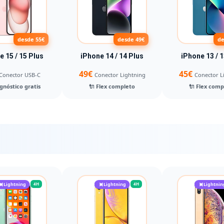
desde 55€
desde 49€
de
e 15 / 15 Plus
iPhone 14 / 14 Plus
iPhone 13 / 1
49€
45€
Conector USB-C
Conector Lightning
Conector L
gnóstico gratis
🔌 Flex completo
🔌 Flex comp
Lightning
4H
Lightning
4H
Lightnin