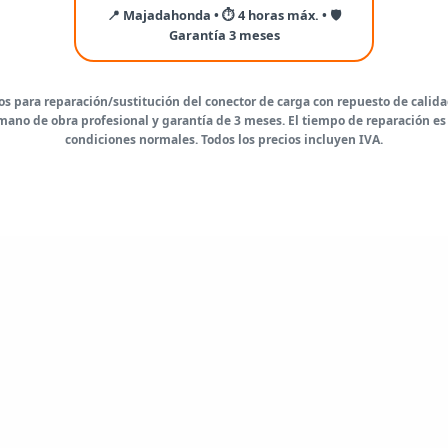
📍 Majadahonda • ⏱️ 4 horas máx. • 🛡️
Garantía 3 meses
vos para reparación/sustitución del conector de carga con repuesto de cali
 mano de obra profesional y garantía de 3 meses. El tiempo de reparación e
condiciones normales. Todos los precios incluyen IVA.