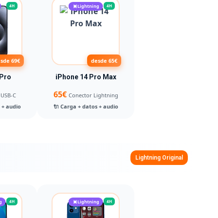
4H
Lightning
4H
sde 69€
desde 65€
 Pro
iPhone 14 Pro Max
65€
 USB-C
Conector Lightning
 + audio
🔌 Carga + datos + audio
Lightning Original
g
4H
Lightning
4H