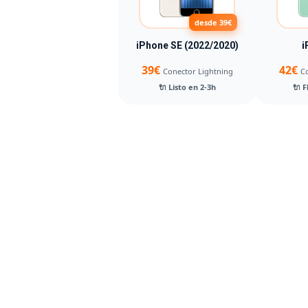
desde 39€
iPhone SE (2022/2020)
i
39€
42€
Conector Lightning
Co
🔌 Listo en 2-3h
🔌 