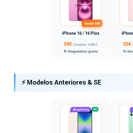
desde 59€
iPhone 16 / 16 Plus
iPhon
59€
55€
Conector USB-C
🔌 Diagnóstico gratis
🔌 Dia
⚡ Modelos Anteriores & SE
Lightning
4H