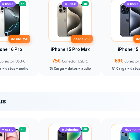
USB-C
4H
USB-C
4H
USB-C
desde 75€
desde 75€
de
one 16 Pro
iPhone 15 Pro Max
iPhone 15
75€
69€
Conector USB-C
Conector USB-C
Conector
a + datos + audio
🔌 Carga + datos + audio
🔌 Carga + datos
us
USB-C
4H
Lightning
4H
Lightnin