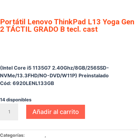
Portátil Lenovo ThinkPad L13 Yoga Gen
2 TÁCTIL GRADO B tecl. cast
€
444,15
(Intel Core i5 1135G7 2.40Ghz/8GB/256SSD-
NVMe/13.3FHD/NO-DVD/W11P) Preinstalado
Cód: 6920LENL133GB
14 disponibles
Portátil
Añadir al carrito
Lenovo
ThinkPad
L13
Categorías:
Portátiles
,
Portátiles Ultrabook
Yoga