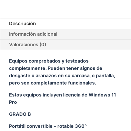
Gen
2
TÁCTIL
Descripción
GRADO
Información adicional
B
tecl.
Valoraciones (0)
cast
cantidad
Equipos comprobados y testeados
completamente. Pueden tener signos de
desgaste o arañazos en su carcasa, o pantalla,
pero son completamente funcionales.
Estos equipos incluyen licencia de Windows 11
Pro
GRADO B
Portátil convertible – rotable 360º