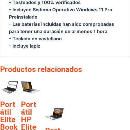
– Testeados y 100% verificados
– Incluyen Sistema Operativo Windows 11 Pro
Preinstalado
– Las baterías incluidas han sido comprobadas
para tener una duración de al menos 1 hora
– Teclado en castellano
– Incluye lapiz
Productos relacionados
GRA
book
€
240,00
DO B
840
G3
€
309,15
GRA
Port
Port
DO A
átil
átil
con
Elite
HP
tecla
Book
Elite