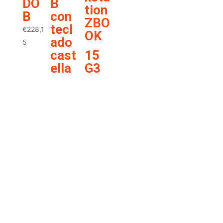
DO
B
tion
no
B
con
ZBO
€
425,2
tecl
€
228,1
OK
5
ado
5