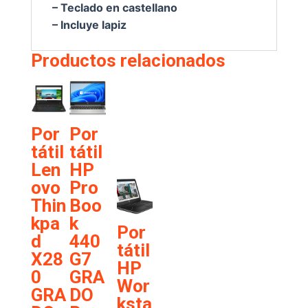
– Teclado en castellano
– Incluye lapiz
Productos relacionados
cast
15
ella
G3
no
GRA
Por
Por
DO
€
376,6
tátil
tátil
B +
5
Len
HP
M1
ovo
Pro
200
Thin
Boo
4GB
kpa
k
Por
tecl.
d
440
tátil
num
X28
G7
HP
.
0
GRA
Wor
cast
GRA
DO
ksta
ella