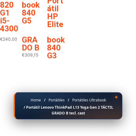
Port
do
820
book
átil
caste
G1
840
HP
llano
i5-
G5
Elite
4300
€
309,15
Home
/
Portátiles
/
Portátiles Ultrabook
/ Portátil Lenovo ThinkPad L13 Yoga Gen 2 TÁCTIL
GRADO B tecl. cast