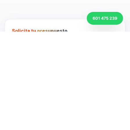
601 475 239
Solicita tu
presupuesto
Completa el formulario y te responderemos en
menos de
2 horas
.
NOMBRE *
TELÉFONO *
EMAIL *