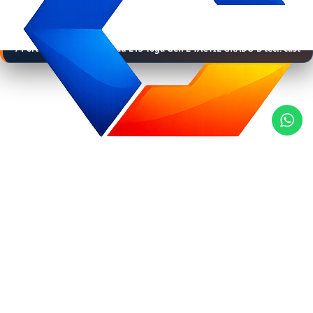
Home
/
Portátiles
/
Portátiles Ultrabook
/ Portátil Lenovo ThinkPad L13 Yoga Gen 2 TÁCTIL GRADO B tecl. cast