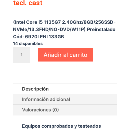
tecl. cast
€
444,15
(Intel Core i5 1135G7 2.40Ghz/8GB/256SSD-
NVMe/13.3FHD/NO-DVD/W11P) Preinstalado
Cód: 6920LENL133GB
14 disponibles
Portátil
Añadir al carrito
Lenovo
ThinkPad
L13
Yoga
Gen
Descripción
2
Información adicional
TÁCTIL
GRADO
Valoraciones (0)
B
tecl.
Equipos comprobados y testeados
cast