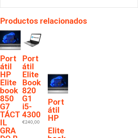
Productos relacionados
GRA
Elite
DO B
book
tecl.
850
num.
G7
Port
Port
TÁCT
átil
átil
€
457,65
IL
HP
Elite
GRA
Elite
Book
DO B
book
820
tecl.
850
G1
Port
num.
G7
i5-
átil
TÁCT
4300
€
457,65
HP
IL
€
240,00