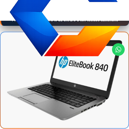
Home
/
Portátiles
/
Portátiles Ultrabook
/ Portátil HP Elitebook 840 G2 GRADO B con teclado castellano