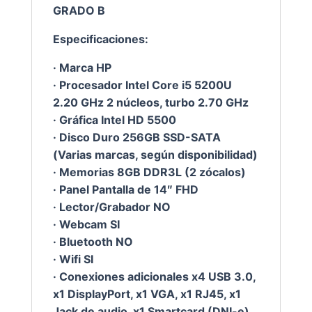
GRADO B
Especificaciones:
· Marca HP
· Procesador Intel Core i5 5200U
2.20 GHz 2 núcleos, turbo 2.70 GHz
· Gráfica Intel HD 5500
· Disco Duro 256GB SSD-SATA
(Varias marcas, según disponibilidad)
· Memorias 8GB DDR3L (2 zócalos)
· Panel Pantalla de 14″ FHD
· Lector/Grabador NO
· Webcam SI
· Bluetooth NO
· Wifi SI
· Conexiones adicionales x4 USB 3.0,
x1 DisplayPort, x1 VGA, x1 RJ45, x1
Jack de audio, x1 Smartcard (DNI-e),