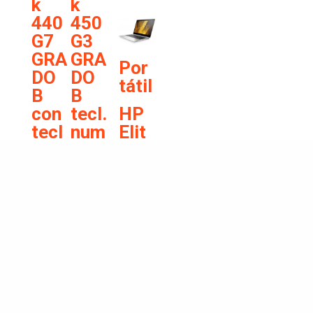
k
k
B
440
450
€
322,6
G7
G3
5
GRA
GRA
Por
DO
DO
tátil
B
B