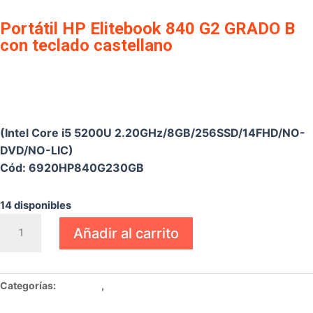
Portátil HP Elitebook 840 G2 GRADO B
con teclado castellano
€
209,25
(Intel Core i5 5200U 2.20GHz/8GB/256SSD/14FHD/NO-
DVD/NO-LIC)
Cód: 6920HP840G230GB
14 disponibles
Portátil
Añadir al carrito
HP
Elitebook
840
Categorías:
Portátiles
,
Portátiles Ultrabook
G2
GRADO