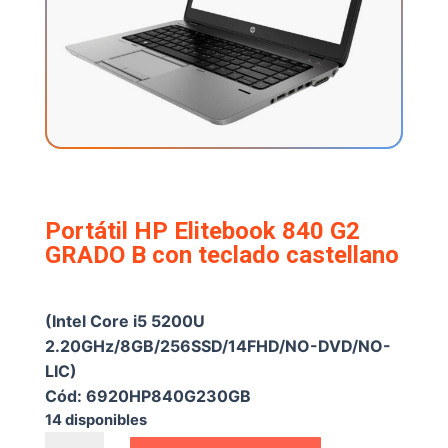
Portátil HP Elitebook 840 G2
GRADO B con teclado castellano
€
209,25
(Intel Core i5 5200U
2.20GHz/8GB/256SSD/14FHD/NO-DVD/NO-
LIC)
Cód: 6920HP840G230GB
14 disponibles
Portátil