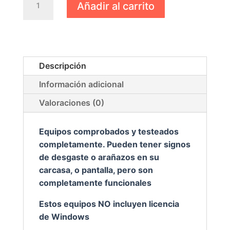
Añadir al carrito
HP
Elitebook
840
G2
GRADO
Descripción
B
Información adicional
con
teclado
Valoraciones (0)
castellano
cantidad
Equipos comprobados y testeados
completamente. Pueden tener signos
de desgaste o arañazos en su
carcasa, o pantalla, pero son
completamente funcionales
Estos equipos NO incluyen licencia
de Windows