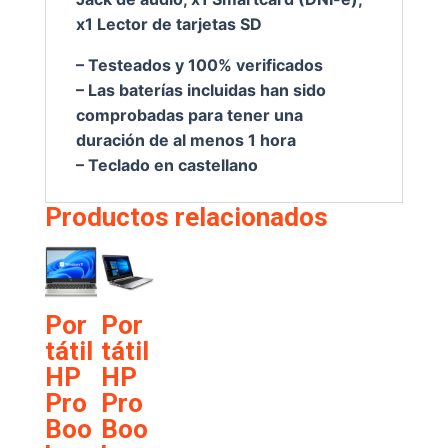
x1 Lector de tarjetas SD
– Testeados y 100% verificados
– Las baterías incluidas han sido
comprobadas para tener una
duración de al menos 1 hora
– Teclado en castellano
Productos relacionados
con
tecl.
HP
tecl
num
Elit
ado
.
ebo
Por
Por
cast
cast
ok
tátil
tátil
ella
ella
830
HP
HP
no
no
G6
Pro
Pro
GRA
€
376,6
€
268,6
Boo
Boo
DO
5
5