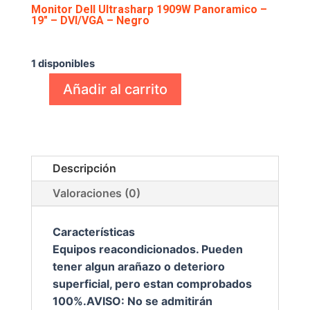
Monitor Dell Ultrasharp 1909W Panoramico –
19″ – DVI/VGA – Negro
€
60,00
1 disponibles
Añadir al carrito
Monitor
Dell
Ultrasharp
1909W
Panoramico
Descripción
–
Valoraciones (0)
19"
–
Características
DVI/VGA
Equipos reacondicionados. Pueden
–
tener algun arañazo o deterioro
Negro
superficial, pero estan comprobados
cantidad
100%.AVISO: No se admitirán