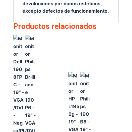
devoluciones por daños estéticos,
excepto defectos de funcionamiento.
Productos relacionados
FP
Ph
GR
HP
tor
C
ilip
O
L1
Ph
–
s
95
ilip
€
50,
19
Bri
0g
s
00
″ –
llia
–
19
VG
nc
19
0B
A
e
″ –
8 –
/D
19
VG
19
VI
0P
A/
″ –
–
6 –
DV
VG
Ne
19
I –
A/
gr
″ –
Ne
DV
o/
VG
gr
I –