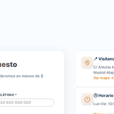
📍 Visítan
uesto
C/ Antonio 
Madrid-Maj
onderemos en menos de
2
Ver mapa →
ELÉFONO *
🕒 Horario
Lun-Vie: 10