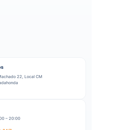
os
Machado 22, Local CM
adahonda
:00 – 20:00