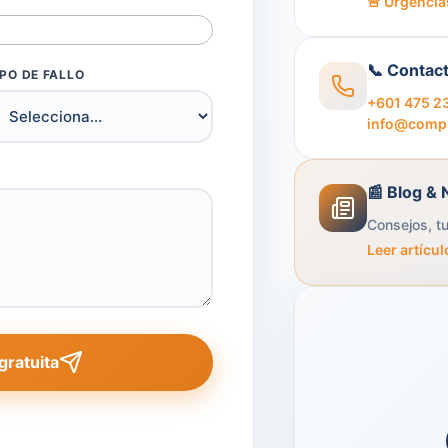
🚨 Urgencia
📞 Contac
IPO DE FALLO
+601 475 2
info@compu
📰 Blog & 
Consejos, t
Leer artícu
 gratuita