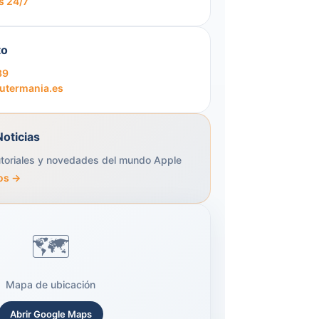
s 24/7
to
39
termania.es
Noticias
utoriales y novedades del mundo Apple
los →
Mapa de ubicación
Abrir Google Maps