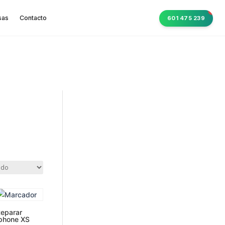
sas
Contacto
601 475 239
eparar
phone XS