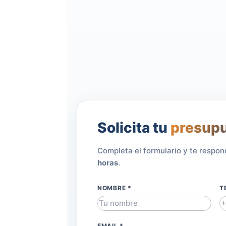
Solicita tu
presup
Completa el formulario y te resp
horas
.
NOMBRE *
T
EMAIL *