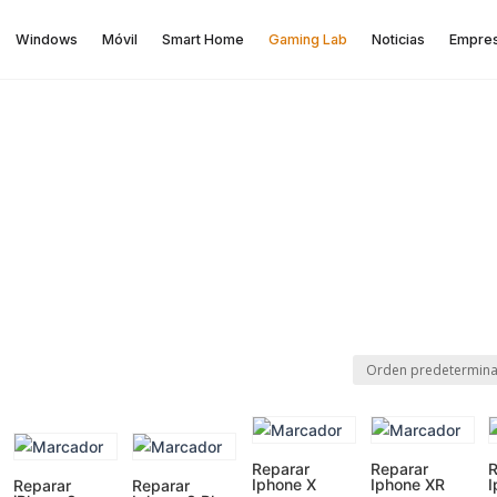
Windows
Móvil
Smart Home
Gaming Lab
Noticias
Empre
Reparar
Reparar
R
Iphone X
Iphone XR
I
Reparar
Reparar