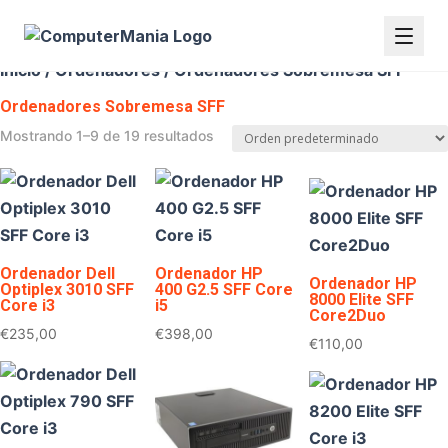
Inicio
/
Ordenadores
/ Ordenadores Sobremesa SFF
Ordenadores Sobremesa SFF
Mostrando 1–9 de 19 resultados
Ordenador Dell
Ordenador HP
Ordenador HP
Optiplex 3010 SFF
400 G2.5 SFF Core
8000 Elite SFF
Core i3
i5
Core2Duo
€
235,00
€
398,00
€
110,00