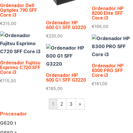
Ordenador Dell
Ordenador HP
Optiplex 790 SFF
8200 Elite SFF
Core i3
Core i3
Ordenador HP
€
215,00
€
166,00
600 G1 SFF G3220
€
220,00
Ordenador Fujitsu
Ordenador HP
Esprimo C720 SFF
8300 PRO SFF
Core i3
Ordenador HP
Core i3
600 G1 SFF G3220
€
115,00
€
161,00
€
185,00
1
2
3
»
Procesador
G620
1
G850